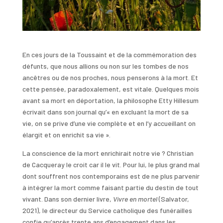
En ces jours de la Toussaint et de la commémoration des
défunts, que nous allions ou non sur les tombes de nos
ancêtres ou de nos proches, nous penserons à la mort. Et
cette pensée, paradoxalement, est vitale. Quelques mois
avant sa mort en déportation, la philosophe Etty Hillesum
écrivait dans son journal qu’« en excluant la mort de sa
vie, on se prive d’une vie complète et en l’y accueillant on
élargit et on enrichit sa vie ».
La conscience de la mort enrichirait notre vie ? Christian
de Cacqueray le croit car il le vit. Pour lui, le plus grand mal
dont souffrent nos contemporains est de ne plus parvenir
à intégrer la mort comme faisant partie du destin de tout
vivant. Dans son dernier livre,
Vivre en mortel
(Salvator,
2021), le directeur du Service catholique des funérailles
confie qu’après trente ans d’engagement dans les