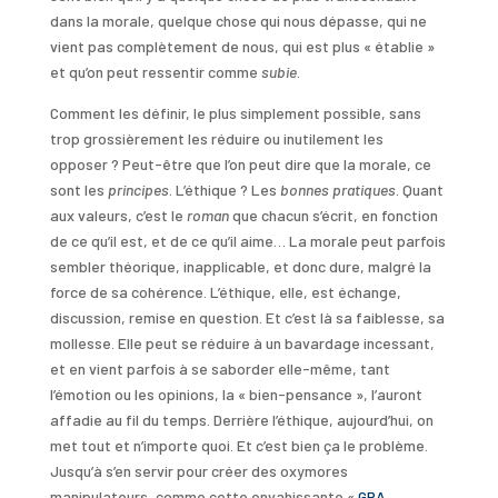
dans la morale, quelque chose qui nous dépasse, qui ne
vient pas complètement de nous, qui est plus « établie »
et qu’on peut ressentir comme
subie
.
Comment les définir, le plus simplement possible, sans
trop grossièrement les réduire ou inutilement les
opposer ? Peut-être que l’on peut dire que la morale, ce
sont les
principes
. L’éthique ? Les
bonnes pratiques
. Quant
aux valeurs, c’est le
roman
que chacun s’écrit, en fonction
de ce qu’il est, et de ce qu’il aime… La morale peut parfois
sembler théorique, inapplicable, et donc dure, malgré la
force de sa cohérence. L’éthique, elle, est échange,
discussion, remise en question. Et c’est là sa faiblesse, sa
mollesse. Elle peut se réduire à un bavardage incessant,
et en vient parfois à se saborder elle-même, tant
l’émotion ou les opinions, la « bien-pensance », l’auront
affadie au fil du temps. Derrière l’éthique, aujourd’hui, on
met tout et n’importe quoi. Et c’est bien ça le problème.
Jusqu’à s’en servir pour créer des oxymores
manipulateurs, comme cette envahissante «
GPA