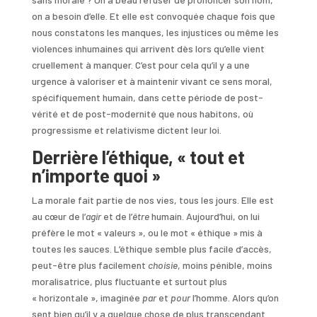
on a besoin d’elle. Et elle est convoquée chaque fois que
nous constatons les manques, les injustices ou même les
violences inhumaines qui arrivent dès lors qu’elle vient
cruellement à manquer. C’est pour cela qu’il y a une
urgence à valoriser et à maintenir vivant ce sens moral,
spécifiquement humain, dans cette période de post-
vérité et de post-modernité que nous habitons, où
progressisme et relativisme dictent leur loi.
Derrière l’éthique, « tout et
n’importe quoi »
La morale fait partie de nos vies, tous les jours. Elle est
au cœur de l’
agir
et de l’
être
humain. Aujourd’hui, on lui
préfère le mot « valeurs », ou le mot « éthique » mis à
toutes les sauces. L’éthique semble plus facile d’accès,
peut-être plus facilement
choisie
, moins pénible, moins
moralisatrice, plus fluctuante et surtout plus
« horizontale », imaginée
par
et
pour
l’homme. Alors qu’on
sent bien qu’il y a quelque chose de plus transcendant